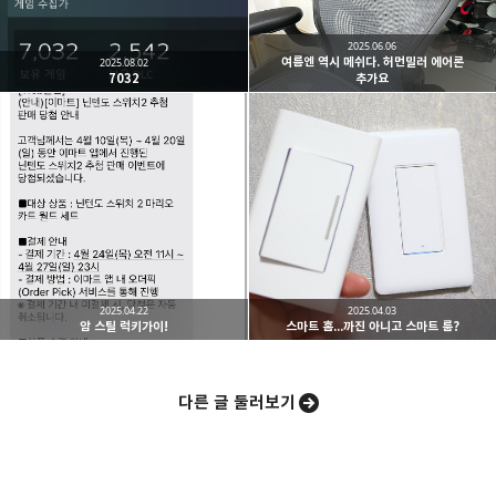
2025.06.06
여름엔 역시 메쉬다. 허먼밀러 에어론
2025.08.02
7032
추가요
카카오스토리
밴드
네이버 블로그
Pocke
2025.04.22
2025.04.03
암 스틸 럭키가이!
스마트 홈...까진 아니고 스마트 룸?
다른 글 둘러보기