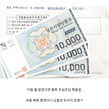
이럴 줄 알았으면 봉투 조심조심 찢을걸.
대충 북북 찢었더니 상품권 모서리 조졌ㅋ