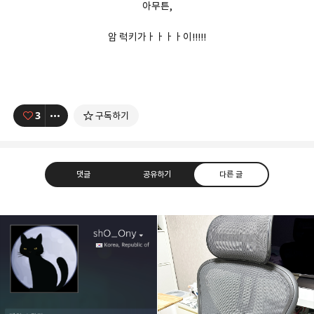
아무튼,
암 럭키가ㅏㅏㅏㅏ이!!!!!
3
구독하기
댓글
공유하기
다른 글
Lowmantic Life!
sho_Ony'z [ 발 Log ]
구독하기
카카오톡
라인
트위터
구독하기