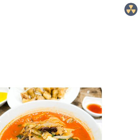
Lowmantic Life!
*슈니