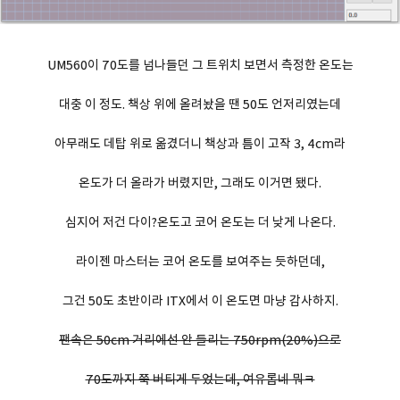
UM560이 70도를 넘나들던 그 트위치 보면서 측정한 온도는
대충 이 정도. 책상 위에 올려놨을 땐 50도 언저리였는데
아무래도 데탑 위로 옮겼더니 책상과 틈이 고작 3, 4cm라
온도가 더 올라가 버렸지만, 그래도 이거면 됐다.
심지어 저건 다이?온도고 코어 온도는 더 낮게 나온다.
라이젠 마스터는 코어 온도를 보여주는 듯하던데,
그건 50도 초반이라 ITX에서 이 온도면 마냥 감사하지.
팬속은 50cm 거리에선 안 들리는 750rpm(20%)으로
70도까지 쭉 버티게 두었는데, 여유롭네 뭐ㅋ