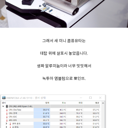
그래서 새 미니 콤퓨유타는
데탑 위에 살포시 놓았읍니다.
생짜 알루미늄이라 너무 밋밋해서
녹투아 앰블럼으로 뽀인뜨.