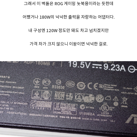
그래서 이 벽돌은 ROG 게이밍 놋북용이라는 듯한데
어쨌거나 180W의 넉넉한 출력을 자랑하는 어댑터다.
내 구성엔 120W 정도만 돼도 차고 넘치겠지만
가격 차가 크지 않으니 이왕이면 넉넉한 걸로.