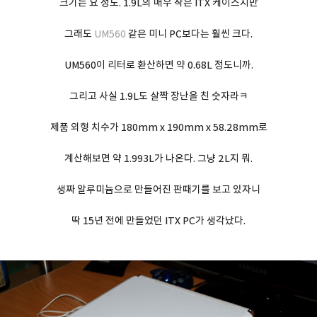
크기는 요 정도. 1.9L의 매우 작은 ITX 케이스지만
그래도
UM560
같은 미니 PC보다는 훨씬 크다.
UM560이 리터로 환산하면 약 0.68L 정도니까.
그리고 사실 1.9L도 살짝 장난을 친 숫자라ㅋ
제품 외형 치수가 180mm x 190mm x 58.28mm로
계산해보면 약 1.993L가 나온다. 그냥 2L지 뭐.
생짜 알루미늄으로 만들어진 판때기를 보고 있자니
딱 15년 전에 만들었던 ITX PC가 생각났다.