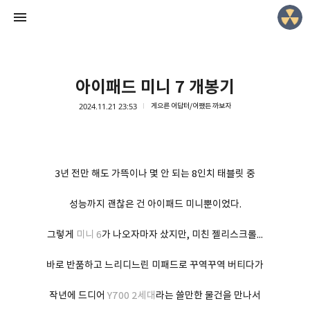
아이패드 미니 7 개봉기
2024.11.21 23:53
게으른 어답터/어쨌든 까보자
Lowmantic Life!
*슈니
3년 전만 해도 가뜩이나 몇 안 되는 8인치 태블릿 중
성능까지 괜찮은 건 아이패드 미니뿐이었다.
그렇게
미니 6
가 나오자마자 샀지만, 미친 젤리스크롤...
바로 반품하고 느리디느린 미패드로 꾸역꾸역 버티다가
작년에 드디어
Y700 2세대
라는 쓸만한 물건을 만나서