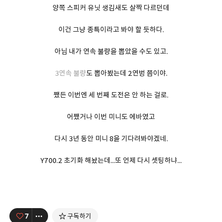
양쪽 스피커 유닛 생김새도 살짝 다르던데
이건 그냥 종특이라고 봐야 할 듯하다.
아님 내가 연속 불량을 뽑았을 수도 있고.
3연속 불량
도 뽑아봤는데 2연벙 쯤이야.
쨌든 이번엔 세 번째 도전은 안 하는 걸로.
어쨌거나 이번 미니도 에바였고
다시 3년 동안 미니 8을 기다려봐야겠네.
Y700.2 초기화 해놨는데...또 언제 다시 셋팅하냐...
7
구독하기