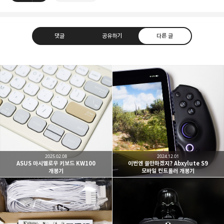
댓글
공유하기
다른 글
Lowmantic Life!
sho_Ony'z [ 발 Log ]
구독하기
카카오톡
라인
트위터
구독하기
2025.02.08
2024.12.01
ASUS 마시멜로우 키보드 KW100
이번엔 쓸만하겠지? Abxylute S9
개봉기
모바일 컨트롤러 개봉기
카카오스토리
밴드
네이버 블로그
Pocke