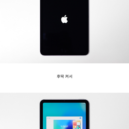
후딱 켜서